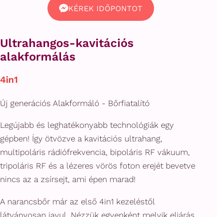
KÉREK IDŐPONTOT
Ultrahangos-kavitációs
alakformálás
4in1
Új generációs Alakformáló - Bőrfiatalító
Legújabb és leghatékonyabb technológiák egy
gépben! Így ötvözve a kavitációs ultrahang,
multipoláris rádiófrekvencia, bipoláris RF vákuum,
tripoláris RF és a lézeres vörös foton erejét bevetve
nincs az a zsírsejt, ami épen marad!
A narancsbőr már az első 4in1 kezeléstől
látványosan javul. Nézzük egyenként melyik eljárás