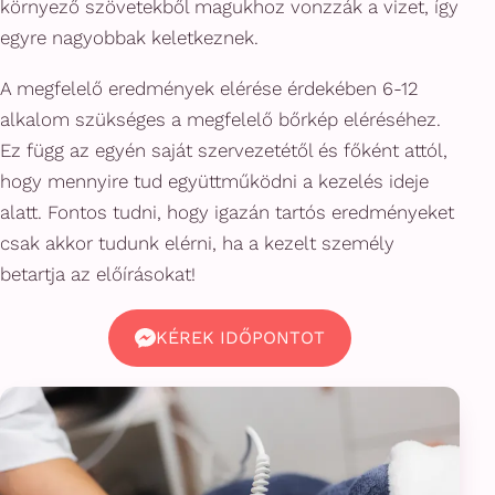
környező szövetekből magukhoz vonzzák a vizet, így
egyre nagyobbak keletkeznek.
A megfelelő eredmények elérése érdekében 6-12
alkalom szükséges a megfelelő bőrkép eléréséhez.
Ez függ az egyén saját szervezetétől és főként attól,
hogy mennyire tud együttműködni a kezelés ideje
alatt. Fontos tudni, hogy igazán tartós eredményeket
csak akkor tudunk elérni, ha a kezelt személy
betartja az előírásokat!
KÉREK IDŐPONTOT