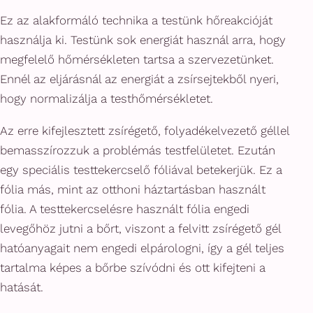
Ez az alakformáló technika a testünk hőreakcióját
használja ki. Testünk sok energiát használ arra, hogy
megfelelő hőmérsékleten tartsa a szervezetünket.
Ennél az eljárásnál az energiát a zsírsejtekből nyeri,
hogy normalizálja a testhőmérsékletet.
Az erre kifejlesztett zsírégető, folyadékelvezető géllel
bemasszírozzuk a problémás testfelületet. Ezután
egy speciális testtekercselő fóliával betekerjük. Ez a
fólia más, mint az otthoni háztartásban használt
fólia. A testtekercselésre használt fólia engedi
levegőhöz jutni a bőrt, viszont a felvitt zsírégető gél
hatóanyagait nem engedi elpárologni, így a gél teljes
tartalma képes a bőrbe szívódni és ott kifejteni a
hatását.