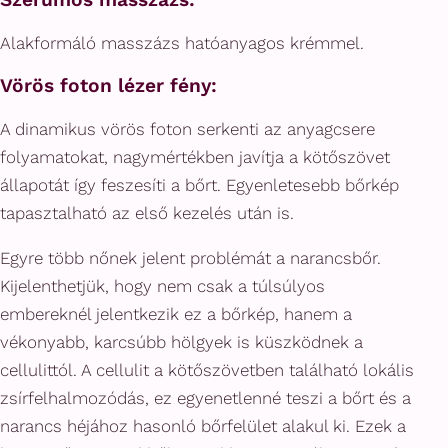
Alakformáló masszázs hatóanyagos krémmel.
Vörös foton lézer fény:
A dinamikus vörös foton serkenti az anyagcsere
folyamatokat, nagymértékben javítja a kötőszövet
állapotát így feszesíti a bőrt. Egyenletesebb bőrkép
tapasztalható az első kezelés után is.
Egyre több nőnek jelent problémát a narancsbőr.
Kijelenthetjük, hogy nem csak a túlsúlyos
embereknél jelentkezik ez a bőrkép, hanem a
vékonyabb, karcsúbb hölgyek is küszködnek a
cellulittól. A cellulit a kötőszövetben található lokális
zsírfelhalmozódás, ez egyenetlenné teszi a bőrt és a
narancs héjához hasonló bőrfelület alakul ki. Ezek a