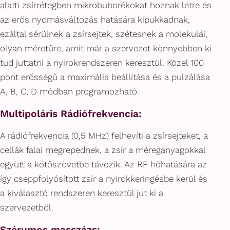
alatti zsírrétegben mikrobuborékokat hoznak létre és
az erős nyomásváltozás hatására kipukkadnak,
ezáltal sérülnek a zsírsejtek, szétesnek a molekulái,
olyan méretűre, amit már a szervezet könnyebben ki
tud juttatni a nyirokrendszeren keresztül. Közel 100
pont erősségű a maximális beállítása és a pulzálása
A, B, C, D módban programozható.
Multipoláris Rádiófrekvencia:
A rádiófrekvencia (0,5 MHz) felhevíti a zsírsejteket, a
cellák falai megrepednek, a zsír a méreganyagokkal
együtt a kötőszövetbe távozik. Az RF hőhatására az
így cseppfolyósított zsír a nyirokkeringésbe kerül és
a kiválasztó rendszeren keresztül jut ki a
szervezetből.
Szérumos masszázs: