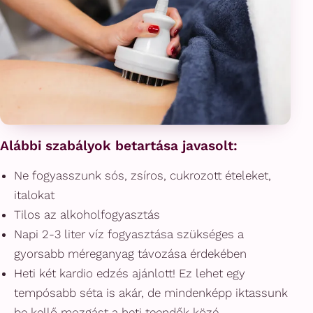
Alábbi szabályok betartása javasolt:
Ne fogyasszunk sós, zsíros, cukrozott ételeket,
italokat
Tilos az alkoholfogyasztás
Napi 2-3 liter víz fogyasztása szükséges a
gyorsabb méreganyag távozása érdekében
Heti két kardio edzés ajánlott! Ez lehet egy
tempósabb séta is akár, de mindenképp iktassunk
be kellő mozgást a heti teendők közé.